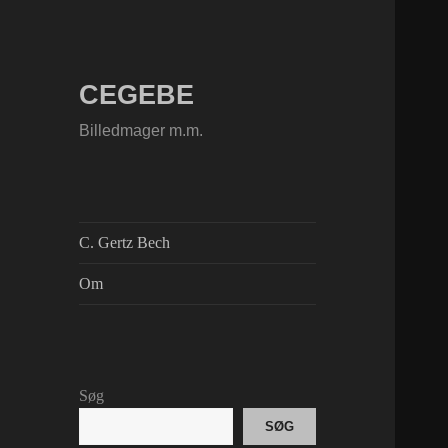
CEGEBE
Billedmager m.m.
C. Gertz Bech
Om
Søg
SØG